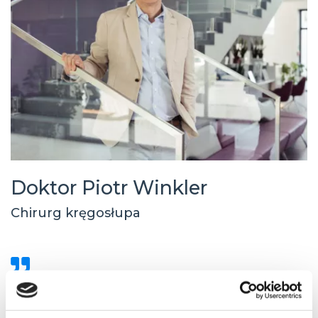
Doktor Piotr Winkler
Chirurg kręgosłupa
Od 20 lat zajmuję się neurochirurgią i chirurgią kręgosłupa. Specjalizuję
się w małoinwazyjnych technikach operacyjnych kręgosłupa, chirurgii