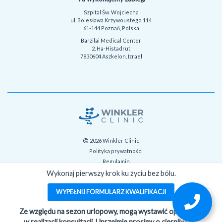
Szpital Św. Wojciecha
ul. Bolesława Krzywoustego 114
61-144 Poznań, Polska
Barzilai Medical Center
2, Ha-Histadrut
7830604 Aszkelon, Izrael
2026 Winkler Clinic
Polityka prywatności
Regulamin
Wykonanie:
Wykonaj pierwszy krok ku życiu bez bólu.
OnlineIdea
WYPEŁNIJ FORMULARZ KWALIFIKACJI
Ze względu na sezon urlopowy, mogą wystawić opóźniania
w realizacji konsultacji. Uprzejmie prosimy o cierpliwość.