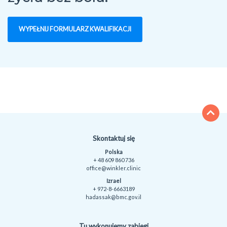
WYPEŁNIJ FORMULARZ KWALIFIKACJI
Skontaktuj się
Polska
+ 48 609 860 736
office@winkler.clinic
Izrael
+ 972-8-6663189
hadassak@bmc.gov.il
Tu wykonujemy zabiegi