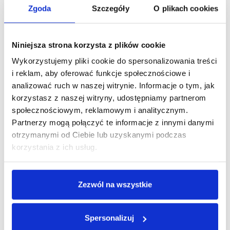
endoskopowej kręgosłupa lędźwiowego i szyjnego, stosowaniu
Zgoda
Szczegóły
O plikach cookies
najnowocześniejszych technik i najnowszych implantów pozwalających
na całościowe leczenie kręgosłupa. Odbyłem szkolenia w najlepszych
niemieckich klinikach leczących kręgosłup. W 2017 r. zostałem
Niniejsza strona korzysta z plików cookie
międzynarodowym instruktorem - ekspertem endoskopowych technik
Wykorzystujemy pliki cookie do spersonalizowania treści
operacyjnych RIWO SPINE . Prowadzę szkolenia dla chirurgów z
i reklam, aby oferować funkcje społecznościowe i
zakresu operacji endoskopowych m.in. w Niemczech i Izraelu.
analizować ruch w naszej witrynie. Informacje o tym, jak
korzystasz z naszej witryny, udostępniamy partnerom
społecznościowym, reklamowym i analitycznym.
10 lat
Partnerzy mogą połączyć te informacje z innymi danymi
otrzymanymi od Ciebie lub uzyskanymi podczas
Doświadczenia w chirurgii endoskopowej
korzystania z ich usług.
3 000+
Wykonanych operacji kręgosłupa
Zezwól na wszystkie
1 000+
Wykonanych endoskopowych operacji
Spersonalizuj