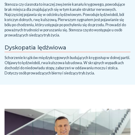
Stenoza czy ciasnota to inaczej zwężenie kanału kręgowego, powodujące
brak miejsca dla znajdujących się w tym kanale struktur nerwowych.
Najczęściej pojawia się w odcinku lędźwiowym. Powoduje lędźwioból, ból
kończyn dolnych, rwę kulszową. Pierwszym sygnałem jest pojawianie się
bólu po chodzeniu, który ustępuje po pochyleniu się do przodu. Prowadzi do
poważnych trudności w poruszaniu się. Stenoza często występuje u osób
prowadzących siedzący tryb życia.
Dyskopatia lędźwiowa
Schorzenie krążków międzykręgowych budujących kręgosłup w dolnej partii.
Objawy to lędźwioból, rwa kulszowa lub udowa. W skrajnych wypadkach
dochodzi do niedowładu stopy, zaburzeń w oddawaniu moczu i stolca.
Dotyczy osób prowadzących bierny i siedzący tryb życia.