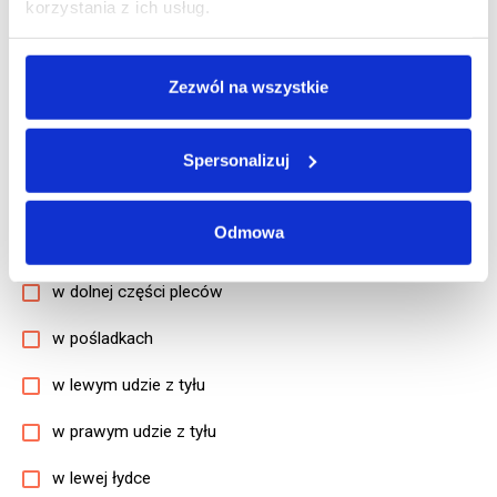
korzystania z ich usług.
w lewym ramieniu z tyłu
w prawym ramieniu z tyłu
Zezwól na wszystkie
w lewym przedramieniu z tyłu
w prawym przedramieniu z tyłu
Spersonalizuj
w lewej dłoni z tyłu
Odmowa
w prawej dłoni z tyłu
w dolnej części pleców
w pośladkach
w lewym udzie z tyłu
w prawym udzie z tyłu
w lewej łydce