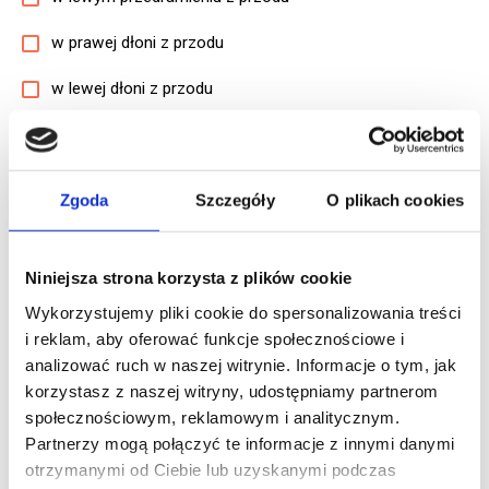
w prawej dłoni z przodu
w lewej dłoni z przodu
w prawym udzie z przodu
w lewym udzie z przodu
Zgoda
Szczegóły
O plikach cookies
w prawym piszczelu
w lewym piszczelu
Niniejsza strona korzysta z plików cookie
Wykorzystujemy pliki cookie do spersonalizowania treści
w prawej stopie
i reklam, aby oferować funkcje społecznościowe i
w lewej stopie
analizować ruch w naszej witrynie. Informacje o tym, jak
korzystasz z naszej witryny, udostępniamy partnerom
w tyle głowy
społecznościowym, reklamowym i analitycznym.
Partnerzy mogą połączyć te informacje z innymi danymi
w górnej części pleców
otrzymanymi od Ciebie lub uzyskanymi podczas