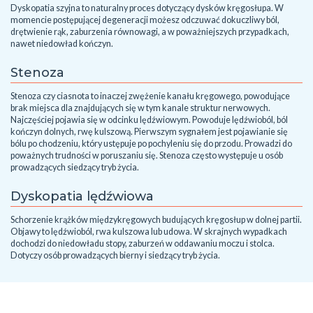
Dyskopatia szyjna to naturalny proces dotyczący dysków kręgosłupa. W
momencie postępującej degeneracji możesz odczuwać dokuczliwy ból,
drętwienie rąk, zaburzenia równowagi, a w poważniejszych przypadkach,
nawet niedowład kończyn.
Stenoza
Stenoza czy ciasnota to inaczej zwężenie kanału kręgowego, powodujące
brak miejsca dla znajdujących się w tym kanale struktur nerwowych.
Najczęściej pojawia się w odcinku lędźwiowym. Powoduje lędźwioból, ból
kończyn dolnych, rwę kulszową. Pierwszym sygnałem jest pojawianie się
bólu po chodzeniu, który ustępuje po pochyleniu się do przodu. Prowadzi do
poważnych trudności w poruszaniu się. Stenoza często występuje u osób
prowadzących siedzący tryb życia.
Dyskopatia lędźwiowa
Schorzenie krążków międzykręgowych budujących kręgosłup w dolnej partii.
Objawy to lędźwioból, rwa kulszowa lub udowa. W skrajnych wypadkach
dochodzi do niedowładu stopy, zaburzeń w oddawaniu moczu i stolca.
Dotyczy osób prowadzących bierny i siedzący tryb życia.