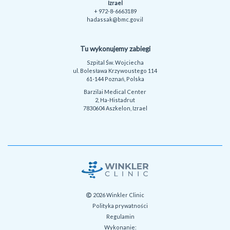
Izrael
+ 972-8-6663189
hadassak@bmc.gov.il
Tu wykonujemy zabiegi
Szpital Św. Wojciecha
ul. Bolesława Krzywoustego 114
61-144 Poznań, Polska
Barzilai Medical Center
2, Ha-Histadrut
7830604 Aszkelon, Izrael
2026 Winkler Clinic
Polityka prywatności
Regulamin
Wykonanie: