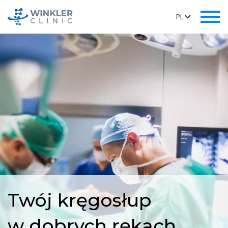
PL
Twój kręgosłup
w dobrych rękach