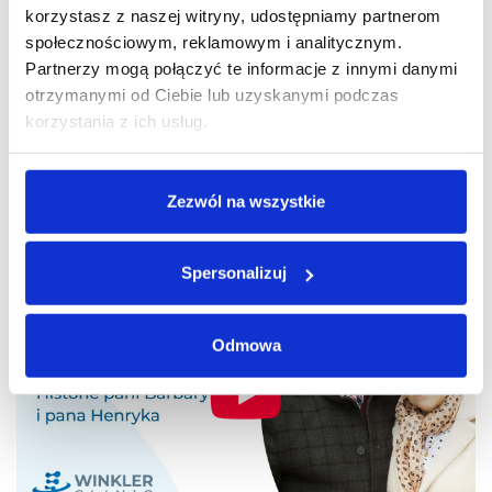
korzystasz z naszej witryny, udostępniamy partnerom
społecznościowym, reklamowym i analitycznym.
Partnerzy mogą połączyć te informacje z innymi danymi
otrzymanymi od Ciebie lub uzyskanymi podczas
korzystania z ich usług.
Trzeba się operować, bo wtedy człowiek ma
komfort chodzenia i po prostu życia.
Zezwól na wszystkie
Pani Barbara, 80 lat
Spersonalizuj
Odmowa