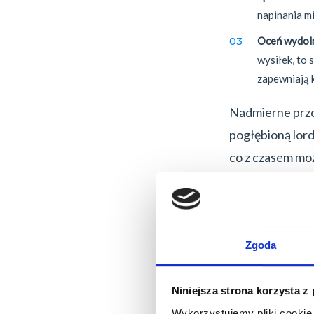
napinania m
Oceń wydoln
wysiłek, to 
zapewniają 
Nadmierne przo
pogłębioną lor
co z czasem mo
położenie głowy
dużym kątem gen
zwyrodnieniowe
Zgoda
Niniejsza strona korzysta z
Wykorzystujemy pliki cookie 