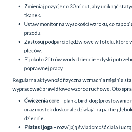
Zmieniaj pozycję co 30 minut, aby uniknąć sta
tkanek.
Ustaw monitor na wysokości wzroku, co zapob
przodu.
Zastosuj podparcie lędźwiowe w fotelu, które 
pleców.
Pij około 2 litrów wody dziennie – dyski potrze
poprawnej pracy.
Regularna aktywność fizyczna wzmacnia mięśnie stabi
wypracować prawidłowe wzorce ruchowe. Oto spr
Ćwiczenia core
– plank, bird-dog (prostowanie r
oraz mostek doskonale działają na partie głębo
dziennie.
Pilates i joga
– rozwijają świadomość ciała i uc