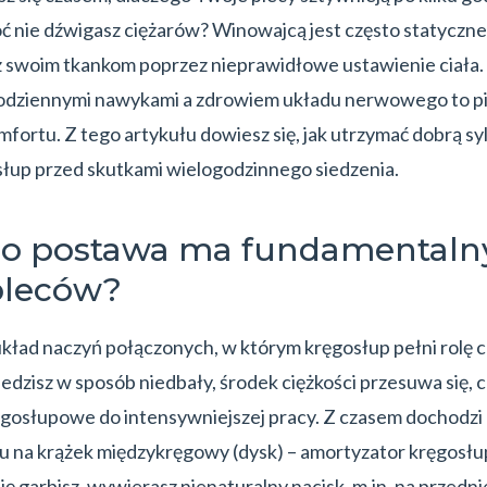
oć nie dźwigasz ciężarów? Winowajcą jest często statyczne
z swoim tkankom poprzez nieprawidłowe ustawienie ciała
 codziennymi nawykami a zdrowiem układu nerwowego to p
mfortu. Z tego artykułu dowiesz się, jak utrzymać dobrą sy
słup przed skutkami wielogodzinnego siedzenia.
go postawa ma fundamentaln
pleców?
układ naczyń połączonych, w którym kręgosłup pełni rolę ce
siedzisz w sposób niedbały, środek ciężkości przesuwa się, 
ęgosłupowe do intensywniejszej pracy. Z czasem dochodzi 
ku na krążek międzykręgowy (dysk) – amortyzator kręgosłup
ę garbisz, wywierasz nienaturalny nacisk, m.in. na przedn