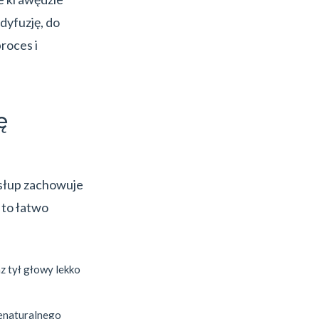
dyfuzję, do
roces i
ę
osłup zachowuje
 to łatwo
az tył głowy lekko
ienaturalnego