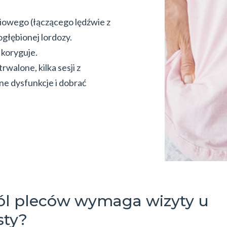
iowego (łączącego lędźwie z
ogłębionej lordozy.
 koryguje.
rwalone, kilka sesji z
ne dysfunkcje i dobrać
ól pleców wymaga wizyty u
sty?