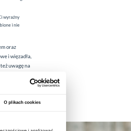
Ci wyraźny
bione i nie
em oraz
we i więzadła,
 też uwagę na
i czas pod
sza zmiany
O plikach cookies
ołecznościowe i analizować