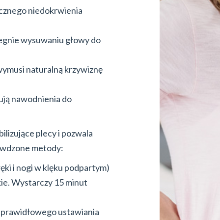
tycznego niedokrwienia
iegnie wysuwaniu głowy do
wymusi naturalną krzywiznę
bują nawodnienia do
lizujące plecy i pozwala
awdzone metody:
ęki i nogi w klęku podpartym)
kie. Wystarczy 15 minut
zą prawidłowego ustawiania