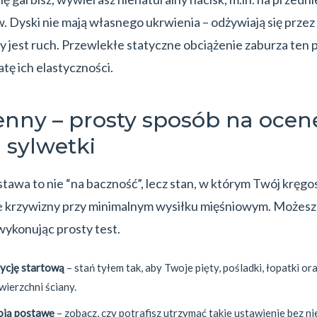
 Dyski nie mają własnego ukrwienia – odżywiają się przez 
y jest ruch. Przewlekłe statyczne obciążenie zaburza ten p
atę ich elastyczności.
ienny – prosty sposób na ocen
 sylwetki
tawa to nie “na baczność”, lecz stan, w którym Twój kręg
e krzywizny przy minimalnym wysiłku mięśniowym. Możesz
wykonując prosty test.
zycję startową
– stań tyłem tak, aby Twoje pięty, pośladki, łopatki or
ierzchni ściany.
oją postawę
– zobacz, czy potrafisz utrzymać takie ustawienie bez n