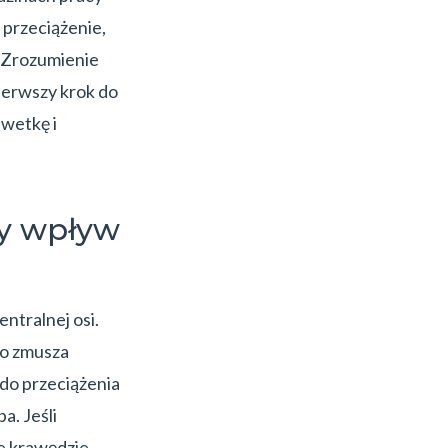
 przeciążenie,
. Zrozumienie
ierwszy krok do
lwetkę i
y wpływ
ntralnej osi.
co zmusza
do przeciążenia
a. Jeśli
ie krawędzie