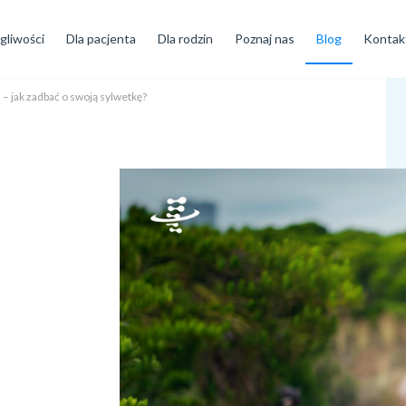
gliwości
Dla pacjenta
Dla rodzin
Poznaj nas
Blog
Kontak
 – jak zadbać o swoją sylwetkę?