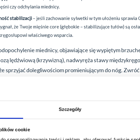
ięśni czy odchylania miednicy.
ość stabilizacji
– jeśli zachowanie sylwetki w tym ułożeniu sprawia 
sygnał, że Twoje mięśnie core (głębokie – stabilizujące tułów) są osła
kręgosłupowi właściwego wsparcia.
dopochylenie miednicy, objawiające się wypiętym brzuch
dozą lędźwiową (krzywizną), nadwyręża stawy międzykręgo
że sprzyjać dolegliwościom promieniującym do nóg. Zwróć
 podczas korzystania ze smartfona. Kark zgięty przez dług
eruje obciążenie segmentu szyjnego, co z kolei przyspie
 i wywołuje ból.
Szczegóły
 plików cookie
do spersonalizowania treści i reklam, aby oferować funkcje sp