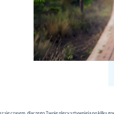
z się czasem, dlaczego Twoje plecy sztywnieją po kilku g