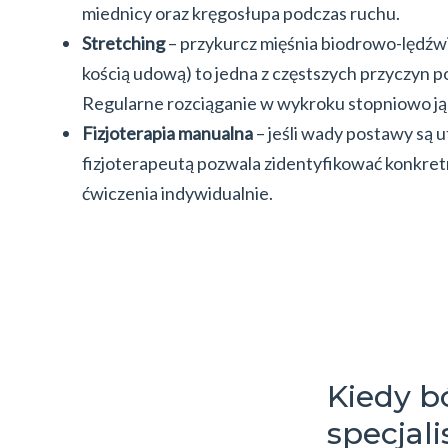
miednicy oraz kręgosłupa podczas ruchu.
Stretching
– przykurcz mięśnia biodrowo-lędźw
kością udową) to jedna z częstszych przyczyn p
Regularne rozciąganie w wykroku stopniowo ją
Fizjoterapia manualna
– jeśli wady postawy są ut
fizjoterapeutą pozwala zidentyfikować konkret
ćwiczenia indywidualnie.
Kiedy b
specjali