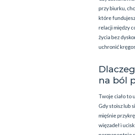
przy biurku, ch
które fundujes
relacji między
życia bez dysko
uchronić kręgo
Dlacze
na ból 
Twoje ciało to 
Gdy stoisz lub 
mięśnie przykr
więzadeł i ucis
permanentnie si