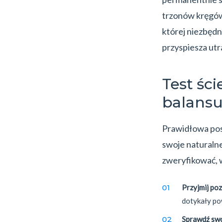
trzonów kręgów.
której niezbędn
przyspiesza utr
Test śc
balansu
Prawidłowa pos
swoje naturaln
zweryfikować, 
Przyjmij po
dotykały pow
Sprawdź sw