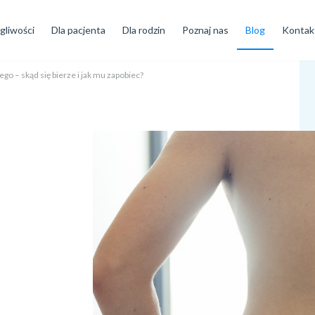
gliwości
Dla pacjenta
Dla rodzin
Poznaj nas
Blog
Kontak
go – skąd się bierze i jak mu zapobiec?