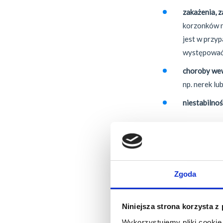
zakażenia, 
korzonków n
jest w przy
występować
choroby
we
np. nerek l
niestabilno
Zrozumienie ty
priorytetowe 
podejmowaniu d
Zgoda
Profila
Niniejsza strona korzysta z
Wykorzystujemy pliki cookie 