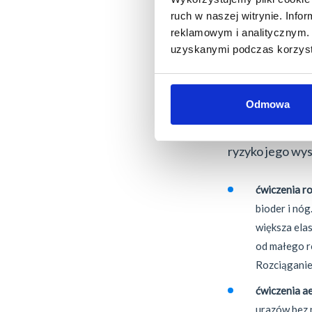
Zapobieganie z
ruch w naszej witrynie. Inf
zdrowe i sprawn
reklamowym i analitycznym. 
się codziennym
uzyskanymi podczas korzysta
kręgosłupa. Oto
Odmowa
1.
Ćwiczenia
– 
elastyczności 
ryzyko jego wys
ćwiczenia r
bioder i nóg
większa ela
od małego r
Rozciąganie
ćwiczenia a
urazów bez 