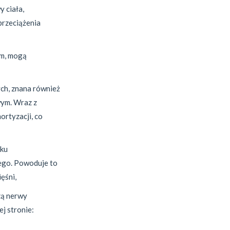
 ciała,
przeciążenia
em, mogą
ch, znana również
wym. Wraz z
ortyzacji, co
sku
ego. Powoduje to
ęśni,
zą nerwy
j stronie: