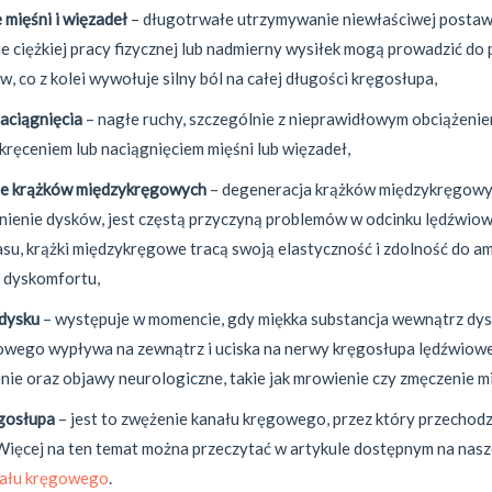
 mięśni i więzadeł
– długotrwałe utrzymywanie niewłaściwej postawy
 ciężkiej pracy fizycznej lub nadmierny wysiłek mogą prowadzić do 
w, co z kolei wywołuje silny ból na całej długości kręgosłupa,
naciągnięcia
– nagłe ruchy, szczególnie z nieprawidłowym obciążeni
kręceniem lub naciągnięciem mięśni lub więzadeł,
ie krążków międzykręgowych
– degeneracja krążków międzykręgowy
nienie dysków, jest częstą przyczyną problemów w odcinku lędźwio
su, krążki międzykręgowe tracą swoją elastyczność i zdolność do am
 dyskomfortu,
dysku
– występuje w momencie, gdy miękka substancja wewnątrz dy
wego wypływa na zewnątrz i uciska na nerwy kręgosłupa lędźwiow
nie oraz objawy neurologiczne, takie jak mrowienie czy zmęczenie mi
gosłupa
– jest to zwężenie kanału kręgowego, przez który przechod
Więcej na ten temat można przeczytać w artykule dostępnym na nasze
nału kręgowego
.