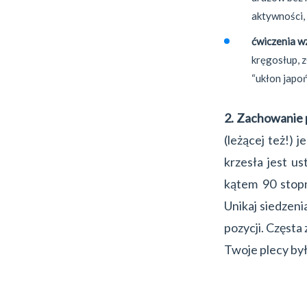
aktywności, 
ćwiczenia w
kręgosłup, z
“ukłon japoń
2. Zachowanie
(leżącej też!) 
krzesła jest u
kątem 90 stopn
Unikaj siedzeni
pozycji. Częsta
Twoje plecy by