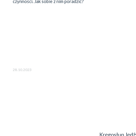
czynności. Jak sobie z nim poradzić?
28.10.2023
Kręgosłup lędź