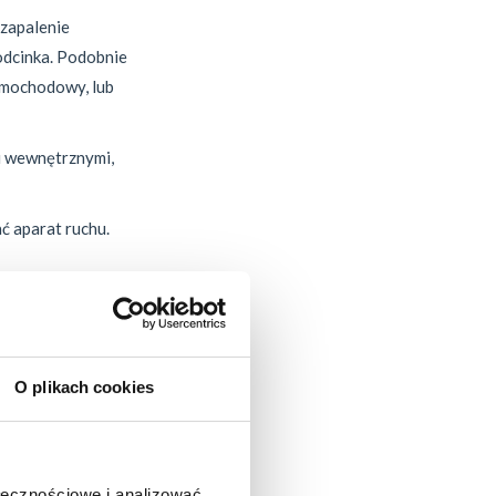
 zapalenie
dcinka. Podobnie
amochodowy, lub
 wewnętrznymi,
ć aparat ruchu.
kręgosłupa jest
ości oraz przy
O plikach cookies
źwiowego
ołecznościowe i analizować