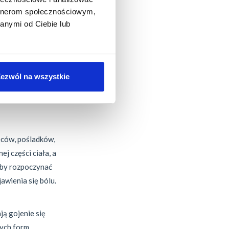
e, aby utrzymać
artnerom społecznościowym,
 które mogą stać
anymi od Ciebie lub
ystąpienia bólu
ezwól na wszystkie
zakresu ruchu i
 a nawet obniża
leców, pośladków,
ej części ciała, a
aby rozpoczynać
awienia się bólu.
ją gojenie się
ych form