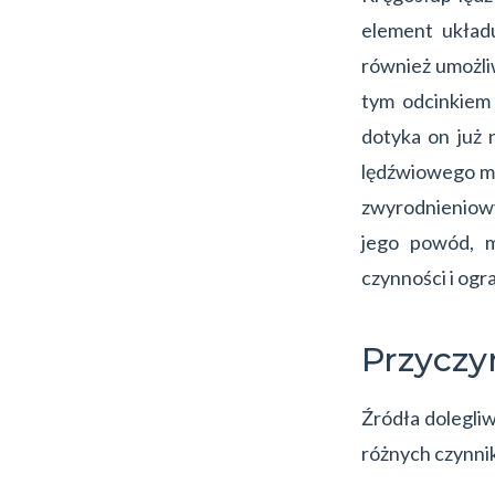
element układu
również umożli
tym odcinkiem
dotyka on już 
lędźwiowego mo
zwyrodnieniow
jego powód, m
czynności i ogr
Przyczy
Źródła dolegli
różnych czynnik