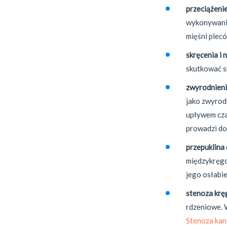
przeciążenie
wykonywanie
mięśni plecó
skręcenia i 
skutkować s
zwyrodnien
jako zwyrod
upływem cza
prowadzi do
przepuklina
międzykręgo
jego osłabie
stenoza
krę
rdzeniowe. 
Stenoza ka