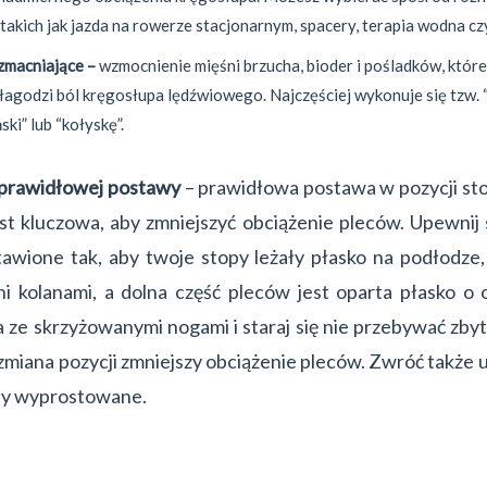
takich jak jazda na rowerze stacjonarnym, spacery, terapia wodna cz
zmacniające –
wzmocnienie mięśni brzucha, bioder i pośladków, któr
łagodzi ból kręgosłupa lędźwiowego. Najczęściej wykonuje się tzw. “
ski” lub “kołyskę”.
 prawidłowej postawy
– prawidłowa postawa w pozycji stoj
jest kluczowa, aby zmniejszyć obciążenie pleców. Upewnij s
stawione tak, aby twoje stopy leżały płasko na podłodze,
i kolanami, a dolna część pleców jest oparta płasko o o
a ze skrzyżowanymi nogami i staraj się nie przebywać zby
 zmiana pozycji zmniejszy obciążenie pleców. Zwróć także 
ły wyprostowane.