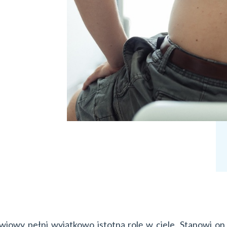
wiowy pełni wyjątkowo istotną rolę w ciele. Stanowi o