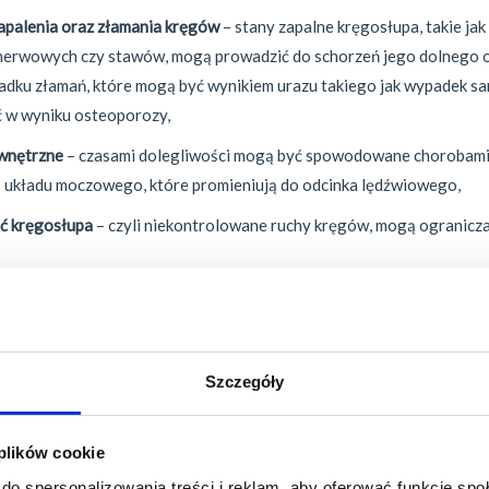
zapalenia oraz złamania kręgów
– stany zapalne kręgosłupa, takie jak
erwowych czy stawów, mogą prowadzić do schorzeń jego dolnego o
padku złamań, które mogą być wynikiem urazu takiego jak wypadek s
 w wyniku osteoporozy,
wnętrzne
– czasami dolegliwości mogą być spowodowane chorobami
ub układu moczowego, które promieniują do odcinka lędźwiowego,
ść
kręgosłupa
– czyli niekontrolowane ruchy kręgów, mogą ogranicza
ch różnorodnych przyczyn bólu w odcinku lędźwiowym 
dla procesu diagnozowania i leczenia tej dolegliw
ziałań profilaktycznych.
Szczegóły
ktyka w bólu kręgosłupa lęd
 plików cookie
do spersonalizowania treści i reklam, aby oferować funkcje sp