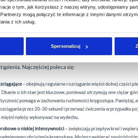
wyrodnieniom w dolnym odcinku kręgosłupa jest kluczow
ormacje o tym, jak korzystasz z naszej witryny, udostępniamy p
ie działające plecy. Istnieje wiele skutecznych działań,
Partnerzy mogą połączyć te informacje z innymi danymi otrzym
 nawykiem i pozwolą zapobiec lub zmniejszyć ryzyko w
nia z ich usług.
 niektóre z nich:
Spersonalizuj
Z
regularna aktywność fizyczna jest ważna dla utrzymania 
zdrowego kręgosłupa. Zapobiega nawrotom bólu pleców,
tąpienia. Najczęściej poleca się:
ozciągające
– obejmują regularne rozciąganie mięśni dolnej części p
. Dbanie o ich stan jest kluczowe, ponieważ utrzymują one ciężar górn
styczność pomaga w zachowaniu ruchomości kręgosłupa. Pamiętaj, 
ozciągania przez 20-30 sekund i przerwać ćwiczenia w przypadku poj
 mięśni należy wykonywać na wydechu.
erobowe o niskiej intensywności
– zwiększają przepływ krwi i wspiera
nadmiernego obciążenia kręgosłupa. Możesz wybierać spośród różn