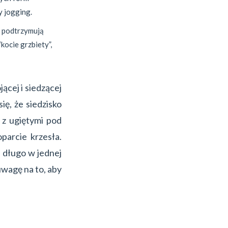
y jogging.
e podtrzymują
kocie grzbiety”,
ącej i siedzącej
ię, że siedzisko
 z ugiętymi pod
parcie krzesła.
t długo w jednej
uwagę na to, aby