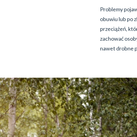
Problemy pojaw
obuwiu lub po 
przeciążeń, kt
zachować osoby
nawet drobne p