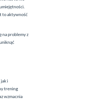
umiejętności.
t to aktywność
ię na problemy z
 uniknąć
jak i
y trening
raz wzmacnia