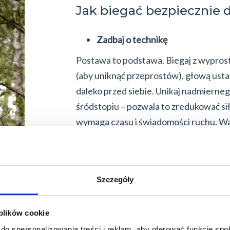
Jak biegać bezpiecznie 
Zadbaj o technikę
Postawa to podstawa. Biegaj z wypros
(aby uniknąć przeprostów), głową usta
daleko przed siebie. Unikaj nadmiernego
śródstopiu – pozwala to zredukować s
wymaga czasu i świadomości ruchu. Wa
fizjoterapeutą, który pomoże skorygo
Dobierz odpowiednie obuwie bi
Nie każdy sportowy but nadaje się do b
Szczegóły
być odpowiedni dla Twojej stopy. To je
treningu, więc warto o niego zadbać. 
 plików cookie
nie tylko stóp, ale też kolan, bioder
do spersonalizowania treści i reklam, aby oferować funkcje sp