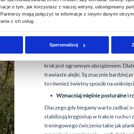
do typu stopy (liczy się nie tylko długoś
ormacje o tym, jak korzystasz z naszej witryny, udostępniamy p
oraz stylu biegu, a także zapewniać od
Partnerzy mogą połączyć te informacje z innymi danymi otrzym
nia z ich usług.
profesjonalnego doboru obuwia w spec
Unikaj biegania po twardych naw
Spersonalizuj
Z
Bieganie po betonie czy asfalcie dział
amortyzatorów. Sztywna nawierzchnia p
krok jest ogromnym obciążeniem. Dlatego
trawiaste alejki. Są znacznie bardziej
to również świetny sposób na uniknięci
Wzmacniaj mięśnie posturalne i ro
Dlaczego gdy biegamy warto zadbać o m
stabilizują kręgosłup w trakcie ruchu i
treningowego ćwiczenia takie jak planki