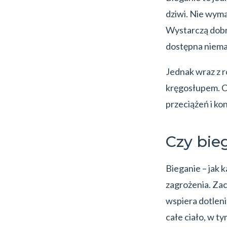
dziwi. Nie wym
Wystarczą dobr
dostępna niemal
Jednak wraz z r
kręgosłupem. Cz
przeciążeń i kon
Czy bie
Bieganie – jak k
zagrożenia. Za
wspiera dotleni
całe ciało, w ty