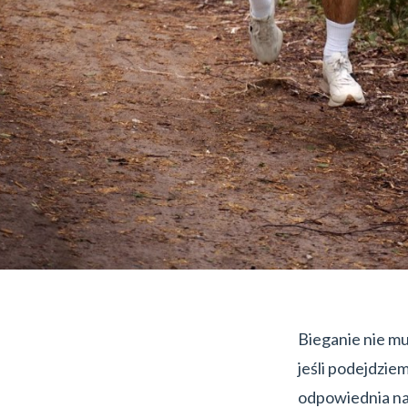
Bieganie nie mu
jeśli podejdzie
odpowiednia nawi