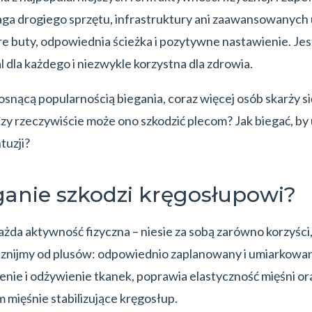
aga drogiego sprzętu, infrastruktury ani zaawansowanych 
e buty, odpowiednia ścieżka i pozytywne nastawienie. Jes
 dla każdego i niezwykle korzystna dla zdrowia.
osnącą popularnością biegania, coraz więcej osób skarży s
y rzeczywiście może ono szkodzić plecom? Jak biegać, by
tuzji?
ganie szkodzi kręgosłupowi?
ażda aktywność fizyczna – niesie za sobą zarówno korzyści, 
cznijmy od plusów: odpowiednio zaplanowany i umiarkowan
enie i odżywienie tkanek, poprawia elastyczność mięśni o
m mięśnie stabilizujące kręgosłup.