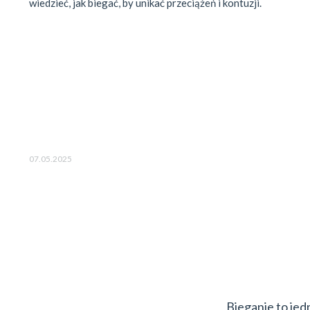
wiedzieć, jak biegać, by unikać przeciążeń i kontuzji.
07.05.2025
Bieganie to jed