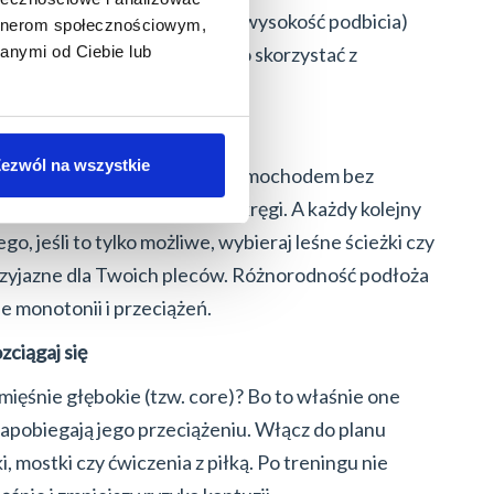
ć stopy, ale też jej szerokość i wysokość podbicia)
artnerom społecznościowym,
powiednią amortyzację. Warto skorzystać z
anymi od Ciebie lub
jalistycznym sklepie.
ierzchniach
ezwól na wszystkie
a na kręgosłup tak, jak jazda samochodem bez
rzenosi wstrząsy prosto w kręgi. A każdy kolejny
, jeśli to tylko możliwe, wybieraj leśne ścieżki czy
 przyjazne dla Twoich pleców. Różnorodność podłoża
e monotonii i przeciążeń.
zciągaj się
ięśnie głębokie (tzw. core)? Bo to właśnie one
 zapobiegają jego przeciążeniu. Włącz do planu
, mostki czy ćwiczenia z piłką. Po treningu nie