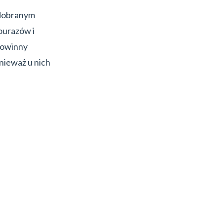
 dobranym
ourazów i
powinny
nieważ u nich