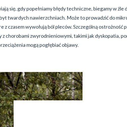
iają się, gdy popełniamy błędy techniczne, biegamy w źle
zbyt twardych nawierzchniach. Może to prowadzić do mikr
óre z czasem wywołują ból pleców. Szczególną ostrożność 
 z chorobami zwyrodnieniowymi, takimi jak dyskopatia, po
rzeciążenia mogą pogłębiać objawy.