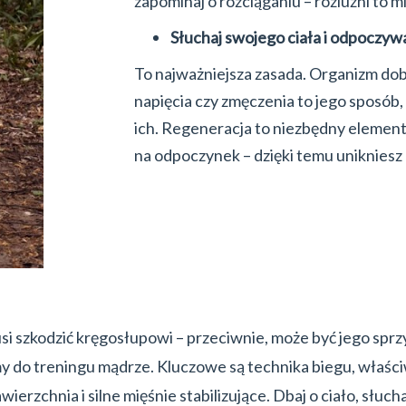
zapominaj o rozciąganiu – rozluźni to mi
Słuchaj swojego ciała i odpoczyw
To najważniejsza zasada. Organizm dob
napięcia czy zmęczenia to jego sposób,
ich. Regeneracja to niezbędny element 
na odpoczynek – dzięki temu unikniesz
si szkodzić kręgosłupowi – przeciwnie, może być jego sp
my do treningu mądrze. Kluczowe są technika biegu, właśc
erzchnia i silne mięśnie stabilizujące. Dbaj o ciało, słucha