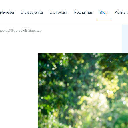
gliwości
Dla pacjenta
Dla rodzin
Poznaj nas
Blog
Kontak
gosłup? 5 porad dla biegaczy