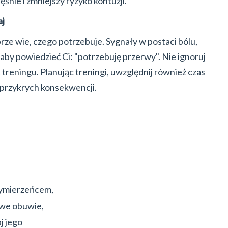
ęśnie i zmniejszy ryzyko kontuzji.
aj
rze wie, czego potrzebuje. Sygnały w postaci bólu,
 aby powiedzieć Ci: "potrzebuję przerwy". Nie ignoruj
treningu. Planując treningi, uwzględnij również czas
 przykrych konsekwencji.
rzymierzeńcem,
iwe obuwie,
j jego