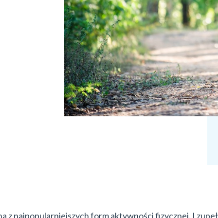
na z najpopularniejszych form aktywności fizycznej. I zupeł