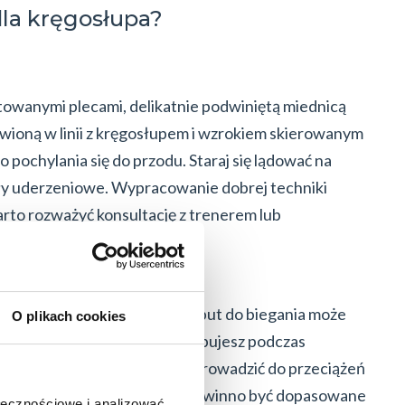
dla kręgosłupa?
towanymi plecami, delikatnie podwiniętą miednicą
wioną w linii z kręgosłupem i wzrokiem skierowanym
 pochylania się do przodu. Staraj się lądować na
iły uderzeniowe. Wypracowanie dobrej techniki
rto rozważyć konsultację z trenerem lub
wać ewentualne błędy.
egowe
iegania. Co więcej, nie każdy but do biegania może
O plikach cookies
dyny “sprzęt”, którego potrzebujesz podczas
Zły wybór w tej kwestii może prowadzić do przeciążeń
 i kręgosłupa. Obuwie biegowe powinno być dopasowane
ołecznościowe i analizować