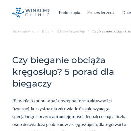
Endoskopia
Proces leczenia
Dole
Strona główna
Blog
Zdrowy kręgosłup
Czy bieganie obciąża krę
Czy bieganie obciąża
kręgosłup? 5 porad dla
biegaczy
Bieganie to popularna i dostępna forma aktywności 
fizycznej, korzystna dla zdrowia, która nie wymaga 
specjalnego sprzętu ani umiejętności. Jednak rosnąca liczba 
osób doświadcza problemów z kręgosłupem, dlatego warto 