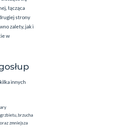
ej, łącząca
rugiej strony
no zalety, jak i
cie w
gosłup
ilka innych
zary
grzbietu, brzucha
 oraz zmniejsza