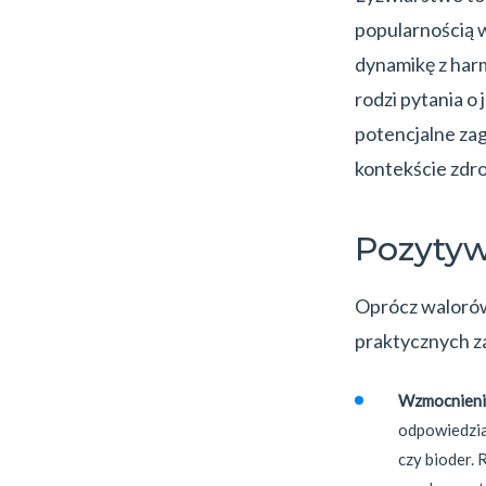
popularnością 
dynamikę z harm
rodzi pytania o
potencjalne zag
kontekście zdr
Pozytyw
Oprócz walorów
praktycznych za
Wzmocnienie
odpowiedzia
czy bioder. 