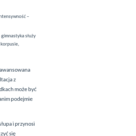
 intensywność –
a gimnastyka służy
 korpusie,
 zaawansowana
tacja z
adkach może być
zanim podejmie
łupa i przynosi
zyć się