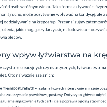
wśród osób w różnym wieku. Taka forma aktywności fizyczn
onią ruchu, może pozytywnie wpływać na kondycję, ale z d
 jej oddziaływanie na kręgosłup. Przeanalizujmy zatem zarów
rożenia, jakie mogą przydarzyć się na lodowisku – oczywiś
owia pleców.
ny wpływ łyżwiarstwa na krę
 czysto rekreacyjnych czy estetycznych, łyżwiarstwo ma k
let. Oto najważniejsze z nich:
 mięśni posturalnych
– jazda na łyżwach intensywnie angażuje obs
lne za utrzymanie prawidłowej postawy. Dotyczy to głównie mięśni 
Regularne angażowanie tych partii ciała poprawia ogólną stabilność