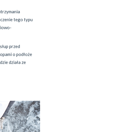
 utrzymania
czenie tego typu
niowo-
osłup przed
stopami o podłoże
dzie działa ze