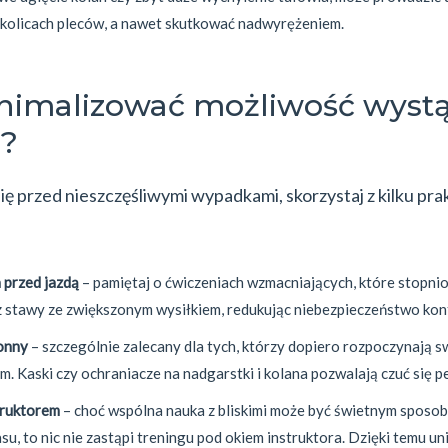
okolicach pleców, a nawet skutkować nadwyrężeniem.
nimalizować możliwość wystą
i?
ię przed nieszczęśliwymi wypadkami, skorzystaj z kilku pr
 przed jazdą
– pamiętaj o ćwiczeniach wzmacniających, które stopn
z stawy ze zwiększonym wysiłkiem, redukując niebezpieczeństwo kont
onny
– szczególnie zalecany dla tych, którzy dopiero rozpoczynają 
. Kaski czy ochraniacze na nadgarstki i kolana pozwalają czuć się pe
truktorem
– choć wspólna nauka z bliskimi może być świetnym sposo
u, to nic nie zastąpi treningu pod okiem instruktora. Dzięki temu un