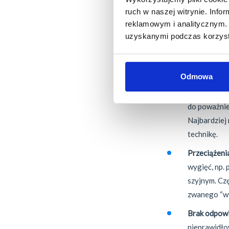
Jakie s
ruch w naszej witrynie. Inf
wystąpi
reklamowym i analitycznym. 
uzyskanymi podczas korzysta
Nieodpowiednia 
nie powinno nas
Odmowa
Dotkliwe up
do poważniej
Najbardziej
technikę.
Przeciążeni
wygięć, np.
szyjnym. Czę
zwanego “wy
Brak odpowi
nieprawidło