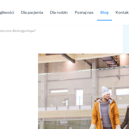
gliwości
Dla pacjenta
Dla rodzin
Poznaj nas
Blog
Kontak
pieczne dla kręgosłupa?