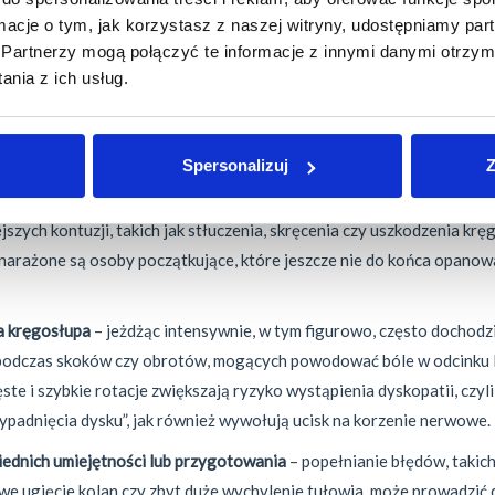
ą potencjalne zagrożenia mog
ormacje o tym, jak korzystasz z naszej witryny, udostępniamy p
ć w czasie jazdy na łyżwach?
Partnerzy mogą połączyć te informacje z innymi danymi otrzym
nia z ich usług.
technika, upadki lub przeciążenia przytrafiają się każdem
 zniechęcać. Świadomość w tej kwestii to podstawa uniknię
Spersonalizuj
Z
adki
– największym zagrożeniem dla łyżwiarzy są nagłe wywrotki, 
szych kontuzji, takich jak stłuczenia, skręcenia czy uszkodzenia krę
 narażone są osoby początkujące, które jeszcze nie do końca opano
a kręgosłupa
– jeżdżąc intensywnie, w tym figurowo, często dochod
 podczas skoków czy obrotów, mogących powodować bóle w odcinku
ste i szybkie rotacje zwiększają ryzyko wystąpienia dyskopatii, czyl
padnięcia dysku”, jak również wywołują ucisk na korzenie nerwowe.
ednich umiejętności lub przygotowania
– popełnianie błędów, takich
we ugięcie kolan czy zbyt duże wychylenie tułowia, może prowadzić