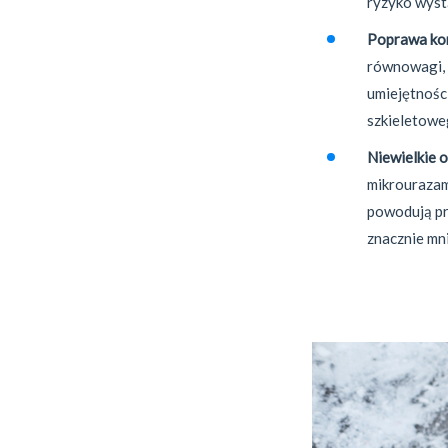
ryzyko wyst
Poprawa kon
równowagi, 
umiejętnośc
szkieletowe
Niewielkie 
mikrourazam
powodują prz
znacznie mni