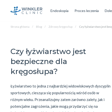
Endoskopia
Proces leczenia
Dole
Strona główna
Blog
Zdrowy kręgosłup
Czy łyżwiarstwo jest bez
Czy łyżwiarstwo jest
bezpieczne dla
kręgosłupa?
Łyżwiarstwo to jedna z najbardziej widowiskowych dyscyplin 
sportowych, ciesząca się popularnością wśród osób w 
różnym wieku. Przeanalizujmy zatem zarówno zalety, jak i 
potencjalne zagrożenia, jakie mogą przydarzyć się na 