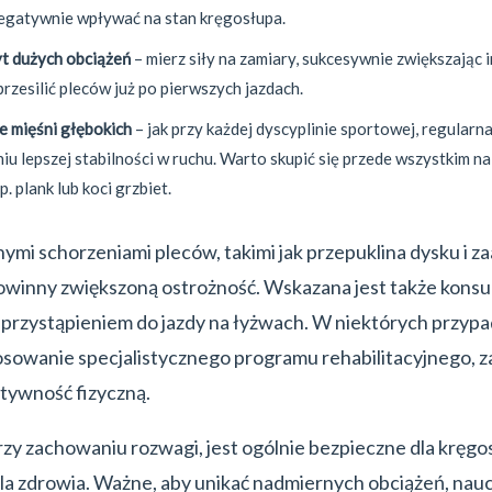
gatywnie wpływać na stan kręgosłupa.
yt dużych obciążeń
– mierz siły na zamiary, sukcesywnie zwiększając
 przesilić pleców już po pierwszych jazdach.
 mięśni głębokich
– jak przy każdej dyscyplinie sportowej, regularn
 lepszej stabilności w ruchu. Warto skupić się przede wszystkim na
. plank lub koci grzbiet.
ymi schorzeniami pleców, takimi jak przepuklina dysku i
winny zwiększoną ostrożność. Wskazana jest także konsul
 przystąpieniem do jazdy na łyżwach. W niektórych przyp
osowanie specjalistycznego programu rehabilitacyjnego, 
ktywność fizyczną.
zy zachowaniu rozwagi, jest ogólnie bezpieczne dla kręgos
dla zdrowia. Ważne, aby unikać nadmiernych obciążeń, nauc