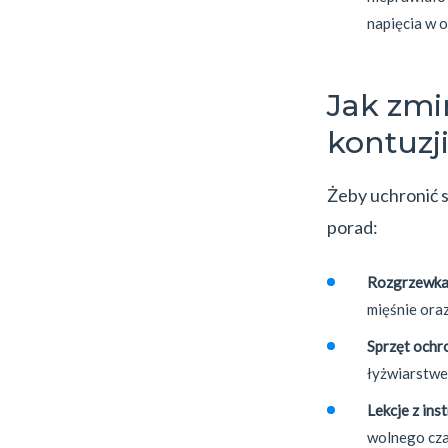
napięcia w 
Jak zmi
kontuzj
Żeby uchronić s
porad:
Rozgrzewka
mięśnie ora
Sprzęt ochr
łyżwiarstwem
Lekcje z ins
wolnego czas