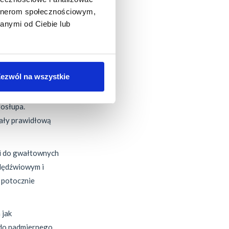
ą
artnerom społecznościowym,
anymi od Ciebie lub
u, jednakże to
cia kontuzji.
ezwól na wszystkie
mogące prowadzić
gosłupa.
wały prawidłową
zi do gwałtownych
 lędźwiowym i
i potocznie
 jak
 do nadmiernego