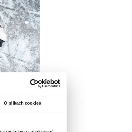
O plikach cookies
ołecznościowe i analizować