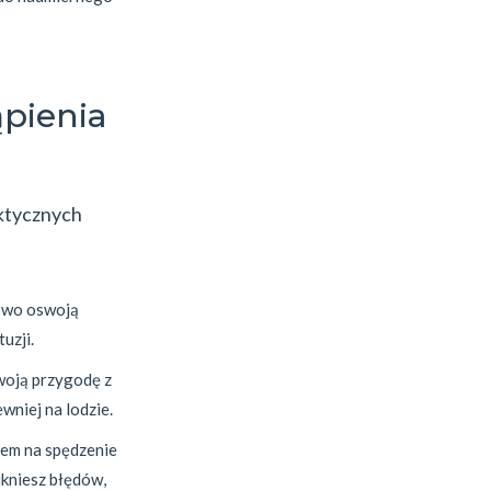
pienia
aktycznych
iowo oswoją
uzji.
swoją przygodę z
wniej na lodzie.
bem na spędzenie
ikniesz błędów,