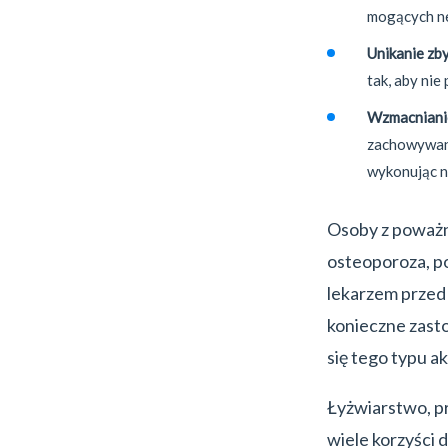
mogących ne
Unikanie zb
tak, aby nie
Wzmacnianie
zachowywaniu
wykonując np
Osoby z poważn
osteoporoza, po
lekarzem przed
konieczne zast
się tego typu a
Łyżwiarstwo, pr
wiele korzyści 