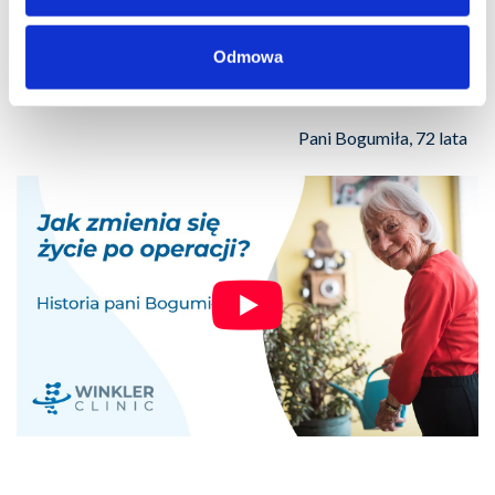
Ta operacja u pana Winklera była wspaniała, bo
Odmowa
szybko, sprawnie i na drugi dzień mogłam już
wstać z łóżka.
Pani Bogumiła, 72 lata