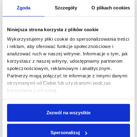
1 000+
Zgoda
Szczegóły
O plikach cookies
Wykonanych endoskopowych operacji
Niniejsza strona korzysta z plików cookie
Wykorzystujemy pliki cookie do spersonalizowania treści
i reklam, aby oferować funkcje społecznościowe i
analizować ruch w naszej witrynie. Informacje o tym, jak
korzystasz z naszej witryny, udostępniamy partnerom
społecznościowym, reklamowym i analitycznym.
Historie pacjentów
Partnerzy mogą połączyć te informacje z innymi danymi
otrzymanymi od Ciebie lub uzyskanymi podczas
Operacja endoskopowa zmienia życie pacjentów.
korzystania z ich usług.
Dzięki niej szybko i bezpiecznie mogą wrócić do pełnej
sprawności. Poznajcie historie osób, którym pomógł
Zezwól na wszystkie
doktor Winkler.
Spersonalizuj