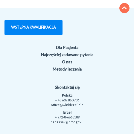
WSTĘPNA KWALIFIKACJA
Dla Pacjenta
Najczęściej zadawane pytania
O nas
Metody leczenia
Skontaktuj się
Polska
+ 48 609 860 736
office@winkler.clinic
Izrael
+ 972-8-6663189
hadassak@bmc.gov.il