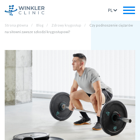
PL
Strona główna
Blog
Zdrowy kręgosłup
Czy podnoszenie ciężarów
na siłowni zawsze szkodzi kręgosłupowi?