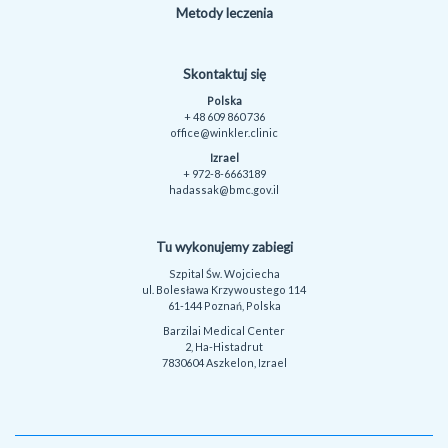
Metody leczenia
Skontaktuj się
Polska
+ 48 609 860 736
office@winkler.clinic
Izrael
+ 972-8-6663189
hadassak@bmc.gov.il
Tu wykonujemy zabiegi
Szpital Św. Wojciecha
ul. Bolesława Krzywoustego 114
61-144 Poznań, Polska
Barzilai Medical Center
2, Ha-Histadrut
7830604 Aszkelon, Izrael