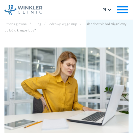
PL
Strona główna
Blog
Zdrowy kręgosłup
Jak odróżnić ból mięśniowy
od bólu kręgosłupa?