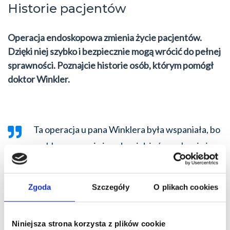
Historie pacjentów
Operacja endoskopowa zmienia życie pacjentów.
Dzięki niej szybko i bezpiecznie mogą wrócić do pełnej
sprawności. Poznajcie historie osób, którym pomógł
doktor Winkler.
Ta operacja u pana Winklera była wspaniała, bo
szybko, sprawnie i na drugi dzień mogłam już
wstać z łóżka.
Pani Bogumiła, 72 lata
Zgoda
Szczegóły
O plikach cookies
Niniejsza strona korzysta z plików cookie