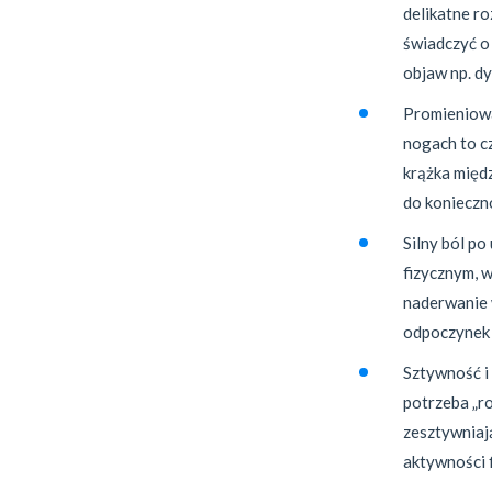
delikatne ro
świadczyć o 
objaw np. d
Promieniowan
nogach to c
krążka międ
do konieczn
Silny ból po
fizycznym, w
naderwanie 
odpoczynek 
Sztywność i 
potrzeba „ro
zesztywniaj
aktywności 