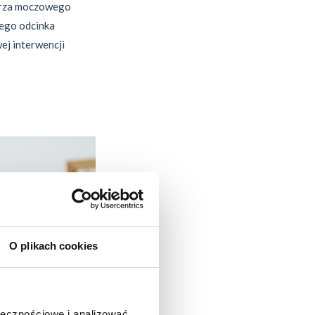
herza moczowego
wego odcinka
ej interwencji
O plikach cookies
ołecznościowe i analizować