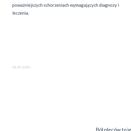
poważniejszych schorzeniach wymagających diagnozy i 
leczenia.
03.07.2025
Ból pleców to j