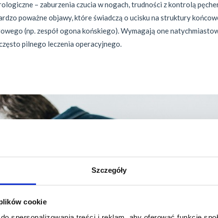
ologiczne – zaburzenia czucia w nogach, trudności z kontrolą pęc
 bardzo poważne objawy, które świadczą o ucisku na struktury końco
gowego (np. zespół ogona końskiego). Wymagają one natychmiastow
 często pilnego leczenia operacyjnego.
Szczegóły
 plików cookie
do spersonalizowania treści i reklam, aby oferować funkcje sp