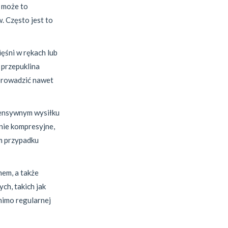
, może to
. Często jest to
ięśni w rękach lub
 przepuklina
oprowadzić nawet
ntensywnym wysiłku
anie kompresyjne,
m przypadku
nem, a także
ch, takich jak
mimo regularnej