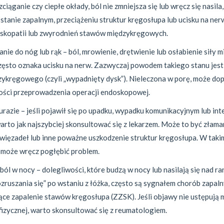
zciąganie czy ciepłe okłady, ból nie zmniejsza się lub wręcz się nasila
stanie zapalnym, przeciążeniu struktur kręgosłupa lub ucisku na nerw
yskopatii lub zwyrodnień stawów międzykręgowych.
ie do nóg lub rąk – ból, mrowienie, drętwienie lub osłabienie siły m
zęsto oznaka ucisku na nerw. Zazwyczaj powodem takiego stanu jest
zykręgowego (czyli „wypadnięty dysk”). Nieleczona w porę, może d
ości przeprowadzenia operacji endoskopowej.
 urazie – jeśli pojawił się po upadku, wypadku komunikacyjnym lub i
arto jak najszybciej skonsultować się z lekarzem. Może to być złam
więzadeł lub inne poważne uszkodzenie struktur kręgosłupa. W taki
może wręcz pogłębić problem.
ból w nocy – dolegliwości, które budzą w nocy lub nasilają się nad ra
zruszania się” po wstaniu z łóżka, często są sygnałem chorób zapalny
ące zapalenie stawów kręgosłupa (ZZSK). Jeśli objawy nie ustępują 
fizycznej, warto skonsultować się z reumatologiem.