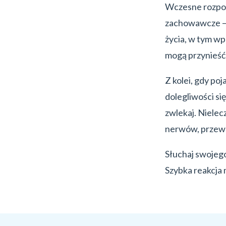
Wczesne rozpoz
zachowawcze – b
życia, w tym wp
mogą przynieść
Z kolei, gdy poj
dolegliwości si
zwlekaj. Niele
nerwów, przewl
Słuchaj swojego 
Szybka reakcja