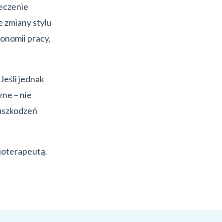
eczenie
 zmiany stylu
onomii pracy,
 Jeśli jednak
zne – nie
 uszkodzeń
zjoterapeutą.