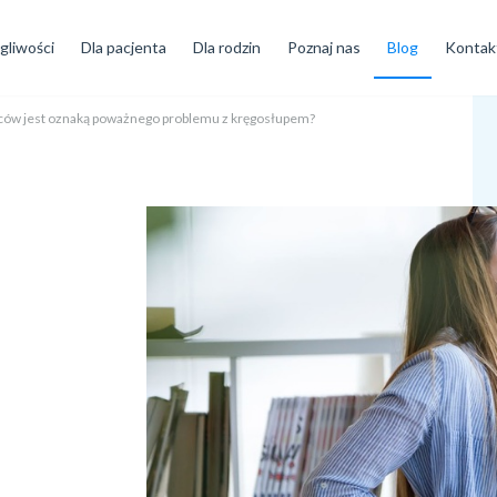
gliwości
Dla pacjenta
Dla rodzin
Poznaj nas
Blog
Kontak
leców jest oznaką poważnego problemu z kręgosłupem?