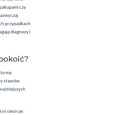
z zakupami czy
Zazwyczaj
ych przypadkach
ają diagnozy i
.
pokoić?
sto ma
zy stawów.
jważniejszych
od, takich jak