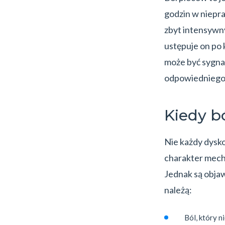
godzin w niepra
zbyt intensywn
ustępuje on po 
może być sygna
odpowiedniego l
Kiedy b
Nie każdy dysk
charakter mecha
Jednak są obja
należą:
Ból, który n