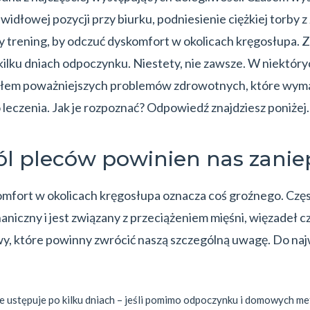
widłowej pozycji przy biurku, podniesienie ciężkiej torby 
y trening, by odczuć dyskomfort w okolicach kręgosłupa. 
kilku dniach odpoczynku. Niestety, nie zawsze. W niektór
łem poważniejszych problemów zdrowotnych, które wymag
eczenia. Jak je rozpoznać? Odpowiedź znajdziesz poniżej
ól pleców powinien nas zanie
omfort w okolicach kręgosłupa oznacza coś groźnego. Czę
niczny i jest związany z przeciążeniem mięśni, więzadeł c
wy, które powinny zwrócić naszą szczególną uwagę. Do na
ie ustępuje po kilku dniach – jeśli pomimo odpoczynku i domowych met