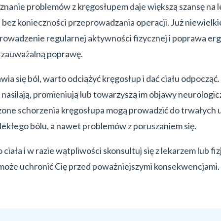
nanie problemów z kręgosłupem daje większą szansę na l
ez konieczności przeprowadzania operacji. Już niewielkie
rowadzenie regularnej aktywności fizycznej i poprawa erg
 zauważalną poprawę.
awia się ból, warto odciążyć kręgosłup i dać ciału odpocząć.
ę nasilają, promieniują lub towarzyszą im objawy neurologic
czone schorzenia kręgosłupa mogą prowadzić do trwałych
ekłego bólu, a nawet problemów z poruszaniem się.
ciała i w razie wątpliwości skonsultuj się z lekarzem lub fi
 może uchronić Cię przed poważniejszymi konsekwencjami.