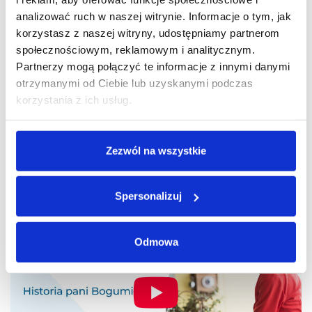
Dzięki niej szybko i bezpiecznie mogą wrócić do pełnej
analizować ruch w naszej witrynie. Informacje o tym, jak
sprawności. Poznajcie historie osób, którym pomógł
korzystasz z naszej witryny, udostępniamy partnerom
doktor Winkler.
społecznościowym, reklamowym i analitycznym.
Partnerzy mogą połączyć te informacje z innymi danymi
otrzymanymi od Ciebie lub uzyskanymi podczas
korzystania z ich usług.
Ta operacja u pana Winklera była wspaniała, bo
szybko, sprawnie i na drugi dzień mogłam już
Zezwól na wszystkie
wstać z łóżka.
Pani Bogumiła, 72 lata
Spersonalizuj
Odmowa