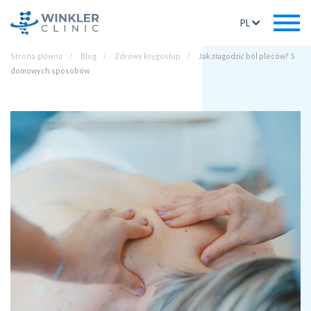
PL
Strona główna
Blog
Zdrowy kręgosłup
Jak złagodzić ból pleców? 5
domowych sposobów