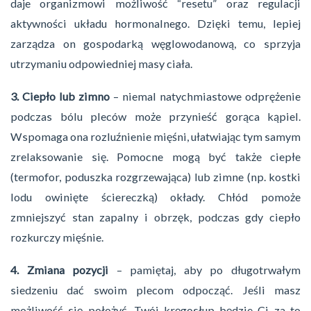
daje organizmowi możliwość “resetu” oraz regulacji
aktywności układu hormonalnego. Dzięki temu, lepiej
zarządza on gospodarką węglowodanową, co sprzyja
utrzymaniu odpowiedniej masy ciała.
3. Ciepło lub zimno
– niemal natychmiastowe odprężenie
podczas bólu pleców może przynieść gorąca kąpiel.
Wspomaga ona rozluźnienie mięśni, ułatwiając tym samym
zrelaksowanie się. Pomocne mogą być także ciepłe
(termofor, poduszka rozgrzewająca) lub zimne (np. kostki
lodu owinięte ściereczką) okłady. Chłód pomoże
zmniejszyć stan zapalny i obrzęk, podczas gdy ciepło
rozkurczy mięśnie.
4. Zmiana pozycji
– pamiętaj, aby po długotrwałym
siedzeniu dać swoim plecom odpocząć. Jeśli masz
możliwość się położyć, Twój kręgosłup będzie Ci za to