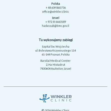
Polska
+ 48 609 860 736
office@winkler.clinic
Izrael
+ 972-8-6663189
hadassak@bmc.gov.il
Tu wykonujemy zabiegi
Szpital Św. Wojciecha
ul. Bolesława Krzywoustego 114
61-144 Poznań, Polska
Barzilai Medical Center
2, Ha-Histadrut
7830604 Aszkelon, Izrael
2026 Winkler Clinic