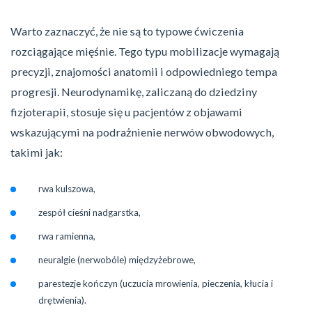
Warto zaznaczyć, że nie są to typowe ćwiczenia
rozciągające mięśnie. Tego typu mobilizacje wymagają
precyzji, znajomości anatomii i odpowiedniego tempa
progresji. Neurodynamikę, zaliczaną do dziedziny
fizjoterapii, stosuje się u pacjentów z objawami
wskazującymi na podrażnienie nerwów obwodowych,
takimi jak:
rwa kulszowa,
zespół cieśni nadgarstka,
rwa ramienna,
neuralgie (nerwobóle) międzyżebrowe,
parestezje kończyn (uczucia mrowienia, pieczenia, kłucia i
drętwienia).