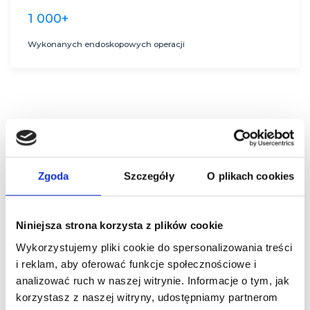
1 000+
Wykonanych endoskopowych operacji
Historie pacjentów
Zgoda
Szczegóły
O plikach cookies
Operacja endoskopowa zmienia życie pacjentów.
Niniejsza strona korzysta z plików cookie
Dzięki niej szybko i bezpiecznie mogą wrócić do pełnej
sprawności. Poznajcie historie osób, którym pomógł
Wykorzystujemy pliki cookie do spersonalizowania treści
doktor Winkler.
i reklam, aby oferować funkcje społecznościowe i
analizować ruch w naszej witrynie. Informacje o tym, jak
korzystasz z naszej witryny, udostępniamy partnerom