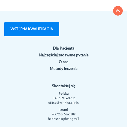
WSTĘPNA KWALIFIKACJA
Dla Pacjenta
Najczęściej zadawane pytania
O nas
Metody leczenia
Skontaktuj się
Polska
+ 48 609 860 736
office@winkler.clinic
Izrael
+ 972-8-6663189
hadassak@bmc.gov.il