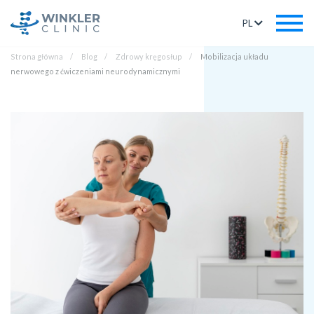
PL
Strona główna
Blog
Zdrowy kręgosłup
Mobilizacja układu
nerwowego z ćwiczeniami neurodynamicznymi