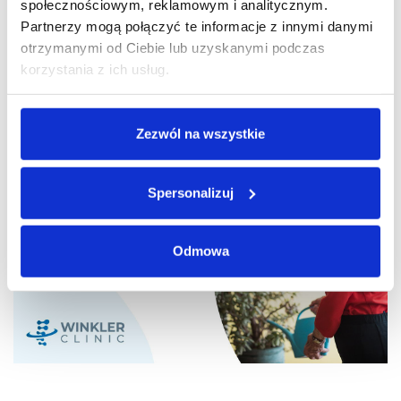
społecznościowym, reklamowym i analitycznym.
Partnerzy mogą połączyć te informacje z innymi danymi
Ta operacja u pana Winklera była wspaniała, bo
otrzymanymi od Ciebie lub uzyskanymi podczas
szybko, sprawnie i na drugi dzień mogłam już
korzystania z ich usług.
wstać z łóżka.
Pani Bogumiła, 72 lata
Zezwól na wszystkie
Spersonalizuj
Odmowa