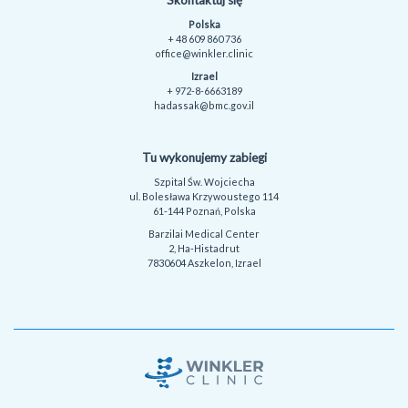
Skontaktuj się
Polska
+ 48 609 860 736
office@winkler.clinic
Izrael
+ 972-8-6663189
hadassak@bmc.gov.il
Tu wykonujemy zabiegi
Szpital Św. Wojciecha
ul. Bolesława Krzywoustego 114
61-144 Poznań, Polska
Barzilai Medical Center
2, Ha-Histadrut
7830604 Aszkelon, Izrael