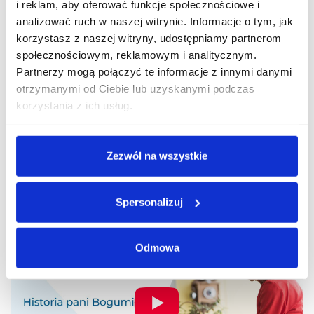
i reklam, aby oferować funkcje społecznościowe i
Dzięki niej szybko i bezpiecznie mogą wrócić do pełnej
analizować ruch w naszej witrynie. Informacje o tym, jak
sprawności. Poznajcie historie osób, którym pomógł
korzystasz z naszej witryny, udostępniamy partnerom
doktor Winkler.
społecznościowym, reklamowym i analitycznym.
Partnerzy mogą połączyć te informacje z innymi danymi
otrzymanymi od Ciebie lub uzyskanymi podczas
korzystania z ich usług.
Ta operacja u pana Winklera była wspaniała, bo
szybko, sprawnie i na drugi dzień mogłam już
Zezwól na wszystkie
wstać z łóżka.
Pani Bogumiła, 72 lata
Spersonalizuj
Odmowa