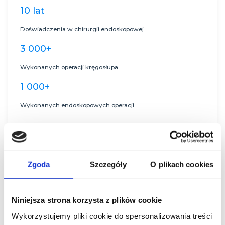
10 lat
Doświadczenia w chirurgii endoskopowej
3 000+
Wykonanych operacji kręgosłupa
1 000+
Wykonanych endoskopowych operacji
Zgoda
Szczegóły
O plikach cookies
Historie pacjentów
Niniejsza strona korzysta z plików cookie
Wykorzystujemy pliki cookie do spersonalizowania treści
Operacja endoskopowa zmienia życie pacjentów.