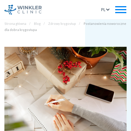
PL
Strona główna
Blog
Zdrowy kręgosłup
Postanowienia noworoczne
dla dobra kręgosłupa