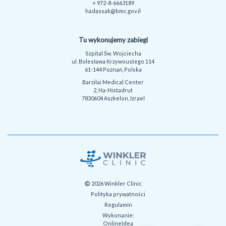
+ 972-8-6663189
hadassak@bmc.gov.il
Tu wykonujemy zabiegi
Szpital Św. Wojciecha
ul. Bolesława Krzywoustego 114
61-144 Poznań, Polska
Barzilai Medical Center
2, Ha-Histadrut
7830604 Aszkelon, Izrael
2026 Winkler Clinic
Polityka prywatności
Regulamin
Wykonanie:
OnlineIdea