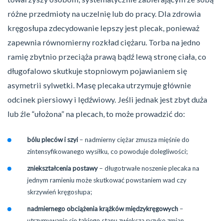
różne przedmioty na uczelnię lub do pracy. Dla zdrowia
kręgosłupa zdecydowanie lepszy jest plecak, ponieważ
zapewnia równomierny rozkład ciężaru. Torba na jedno
ramię zbytnio przeciąża prawą bądź lewą stronę ciała, co
długofalowo skutkuje stopniowym pojawianiem się
asymetrii sylwetki. Masę plecaka utrzymuje głównie
odcinek piersiowy i lędźwiowy. Jeśli jednak jest zbyt duża
lub źle “ułożona” na plecach, to może prowadzić do:
bólu pleców i szyi
– nadmierny ciężar zmusza mięśnie do
zintensyfikowanego wysiłku, co powoduje dolegliwości;
zniekształcenia postawy
– długotrwałe noszenie plecaka na
jednym ramieniu może skutkować powstaniem wad czy
skrzywień kręgosłupa;
nadmiernego obciążenia krążków międzykręgowych
–
utrzymywanie się takiego stanu zwiększa ryzyko zmian