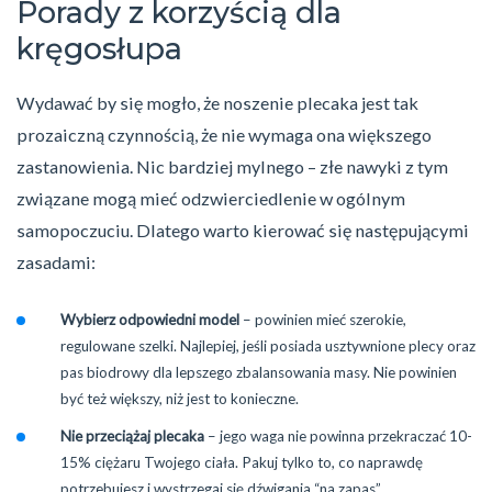
Porady z korzyścią dla
kręgosłupa
Wydawać by się mogło, że noszenie plecaka jest tak
prozaiczną czynnością, że nie wymaga ona większego
zastanowienia. Nic bardziej mylnego – złe nawyki z tym
związane mogą mieć odzwierciedlenie w ogólnym
samopoczuciu. Dlatego warto kierować się następującymi
zasadami:
Wybierz odpowiedni model
– powinien mieć szerokie,
regulowane szelki. Najlepiej, jeśli posiada usztywnione plecy oraz
pas biodrowy dla lepszego zbalansowania masy. Nie powinien
być też większy, niż jest to konieczne.
Nie przeciążaj plecaka
– jego waga nie powinna przekraczać 10-
15% ciężaru Twojego ciała. Pakuj tylko to, co naprawdę
potrzebujesz i wystrzegaj się dźwigania “na zapas”.