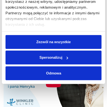
korzystasz z naszej witryny, udostępniamy partnerom
społecznościowym, reklamowym i analitycznym.
Partnerzy mogą połączyć te informacje z innymi danymi
otrzymanymi od Ciebie lub uzyskanymi podczas
Trzeba się operować, bo wtedy człowiek ma
korzystania z ich usług.
komfort chodzenia i po prostu życia.
Pani Barbara, 80 lat
Zezwól na wszystkie
Spersonalizuj
Odmowa