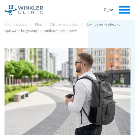
PL
Strona główna
Blog
Zdrowy kręgosłup
Czy noszenie plecaka
wpływa na kręgosłup? Jak uniknąć problemów?