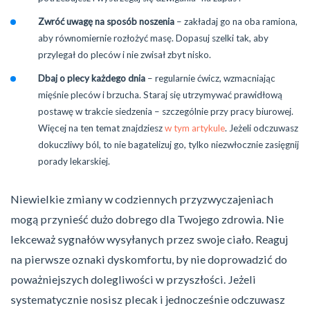
Zwróć uwagę na sposób noszenia
– zakładaj go na oba ramiona,
aby równomiernie rozłożyć masę. Dopasuj szelki tak, aby
przylegał do pleców i nie zwisał zbyt nisko.
Dbaj o plecy każdego dnia
– regularnie ćwicz, wzmacniając
mięśnie pleców i brzucha. Staraj się utrzymywać prawidłową
postawę w trakcie siedzenia – szczególnie przy pracy biurowej.
Więcej na ten temat znajdziesz
w tym artykule
. Jeżeli odczuwasz
dokuczliwy ból, to nie bagatelizuj go, tylko niezwłocznie zasięgnij
porady lekarskiej.
Niewielkie zmiany w codziennych przyzwyczajeniach
mogą przynieść dużo dobrego dla Twojego zdrowia. Nie
lekceważ sygnałów wysyłanych przez swoje ciało. Reaguj
na pierwsze oznaki dyskomfortu, by nie doprowadzić do
poważniejszych dolegliwości w przyszłości. Jeżeli
systematycznie nosisz plecak i jednocześnie odczuwasz