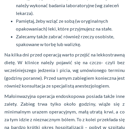
należy wykonać badania laboratoryjne (wg zaleceń
lekarza).
Pamiętaj, żeby wziąć ze sobą (w oryginalnych
opakowaniach) leki, które przyjmujesz na stałe.
Zalecamy także zabrać również rzeczy osobiste,
spakowane w torbę lub walizkę.
Na kilka dni przed operacją warto przejść na lekkostrawną
dietę. W klinice należy pojawić się na czczo- czyli bez
wcześniejszego jedzenia i picia, wg umówionego terminu
(godziny poranne). Przed samym zabiegiem konieczna jest
również konsultacja ze specjalistą anestezjologiem.
Małoinwazyjna operacja endoskopowa posiada także inne
zalety. Zabieg trwa tylko około godziny, wiąże się z
minimalnym urazem operacyjnym, małą utratą krwi, a co
za tym idzie z nieznacznym bólem. To z kolei przekłada się
na bardzo krótki okres hospitalizacji – pobyt w szpitalu