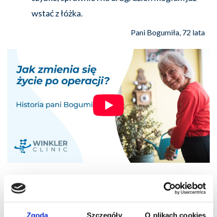
wstać z łóżka.
Pani Bogumiła, 72 lata
Trzeba się operować, bo wtedy człowiek ma
Zgoda
Szczegóły
O plikach cookies