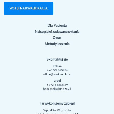
WSTĘPNA KWALIFIKACJA
Dla Pacjenta
Najczęściej zadawane pytania
O nas
Metody leczenia
Skontaktuj się
Polska
+ 48 609 860 736
office@winkler.clinic
Izrael
+ 972-8-6663189
hadassak@bmc.gov.il
Tu wykonujemy zabiegi
Szpital Św. Wojciecha