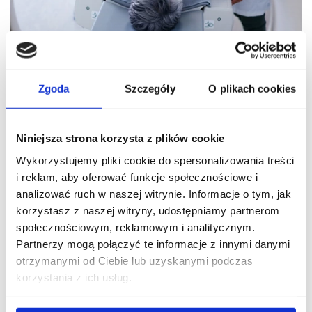
Zgoda
Szczegóły
O plikach cookies
Jak przygotować się do rezonansu lub
Niniejsza strona korzysta z plików cookie
tomografii kręgosłupa? Praktyczne
Wykorzystujemy pliki cookie do spersonalizowania treści
i reklam, aby oferować funkcje społecznościowe i
porady dla pacjenta
analizować ruch w naszej witrynie. Informacje o tym, jak
08.12.2025
korzystasz z naszej witryny, udostępniamy partnerom
społecznościowym, reklamowym i analitycznym.
Badania obrazowe kręgosłupa (MRI/CT) są kluczowe do 
Partnerzy mogą połączyć te informacje z innymi danymi
wczesnej diagnostyki zmian, a odpowiednie przygotowanie 
otrzymanymi od Ciebie lub uzyskanymi podczas
pacjenta minimalizuje stres i gwarantuje wiarygodność 
korzystania z ich usług.
wyników.