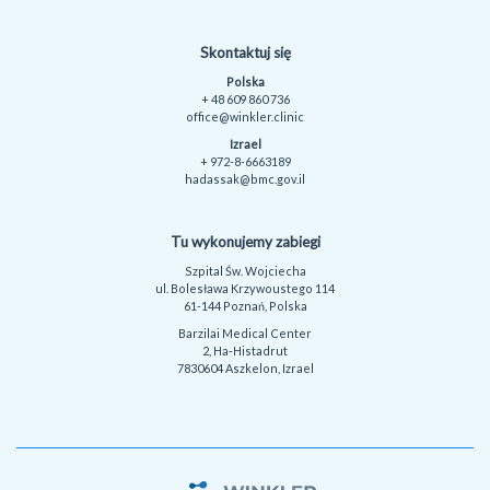
Skontaktuj się
Polska
+ 48 609 860 736
office@winkler.clinic
Izrael
+ 972-8-6663189
hadassak@bmc.gov.il
Tu wykonujemy zabiegi
Szpital Św. Wojciecha
ul. Bolesława Krzywoustego 114
61-144 Poznań, Polska
Barzilai Medical Center
2, Ha-Histadrut
7830604 Aszkelon, Izrael