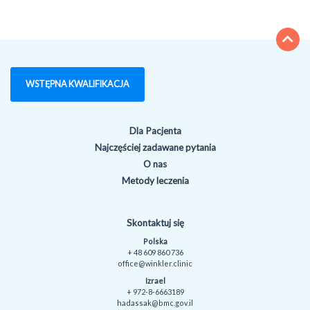
WSTĘPNA KWALIFIKACJA
Dla Pacjenta
Najczęściej zadawane pytania
O nas
Metody leczenia
Skontaktuj się
Polska
+ 48 609 860 736
office@winkler.clinic
Izrael
+ 972-8-6663189
hadassak@bmc.gov.il