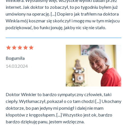
Winklera. Wysłaliśmy więc wszystkie wyniki badań przez
internet. Jak doktor to zobaczył, to po tygodniu byłem już
umówiony na operację. [...] Dopiero jak trafiłem na doktora
Winkla mój koszmar się skończył i mogę mu w tym miejscu
podziękować, bo funkcjonuję, jakby nic się nie stało.
Bogumiła
14.03.2024
Doktor Winkler to bardzo sympatyczny człowiek, taki
ciepły. Wytłumaczył, pokazał o co tam chodzi [...] Ukochany
doktorze, bo pan jedyny mi pomógł i dalej nie mam
kłopotów z kręgosłupem. [...] Wszystko jest ok, bardzo
bardzo dziękuję panu, jestem wdzięczna.