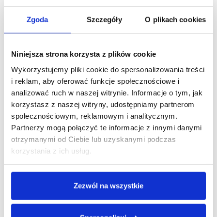
Zgoda
Szczegóły
O plikach cookies
Ta operacja u pana Winklera była wspaniała, bo
szybko, sprawnie i na drugi dzień mogłam już
Niniejsza strona korzysta z plików cookie
wstać z łóżka.
Wykorzystujemy pliki cookie do spersonalizowania treści
Pani Bogumiła, 72 lata
i reklam, aby oferować funkcje społecznościowe i
analizować ruch w naszej witrynie. Informacje o tym, jak
korzystasz z naszej witryny, udostępniamy partnerom
społecznościowym, reklamowym i analitycznym.
Partnerzy mogą połączyć te informacje z innymi danymi
otrzymanymi od Ciebie lub uzyskanymi podczas
korzystania z ich usług.
Zezwól na wszystkie