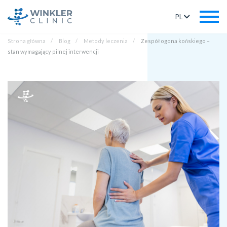
PL
Strona główna
Blog
Metody leczenia
Zespół ogona końskiego –
stan wymagający pilnej interwencji