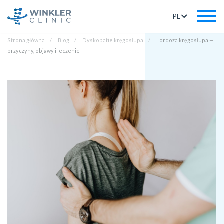
PL
Strona główna
Blog
Dyskopatie kręgosłupa
Lordoza kręgosłupa —
przyczyny, objawy i leczenie