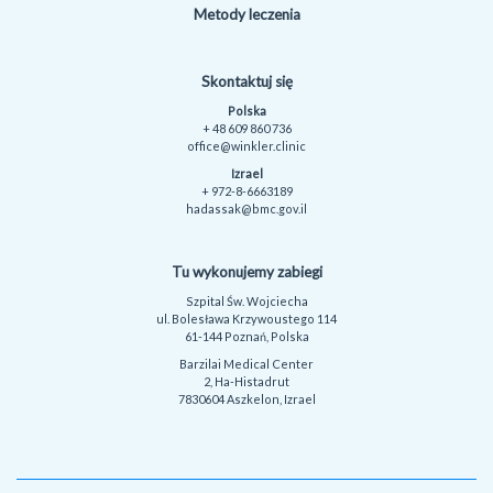
Metody leczenia
Skontaktuj się
Polska
+ 48 609 860 736
office@winkler.clinic
Izrael
+ 972-8-6663189
hadassak@bmc.gov.il
Tu wykonujemy zabiegi
Szpital Św. Wojciecha
ul. Bolesława Krzywoustego 114
61-144 Poznań, Polska
Barzilai Medical Center
2, Ha-Histadrut
7830604 Aszkelon, Izrael