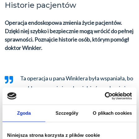
Historie pacjentów
Operacja endoskopowa zmienia życie pacjentów.
Dzięki niej szybko i bezpiecznie mogą wrócić do pełnej
sprawności. Poznajcie historie osób, którym pomógł
doktor Winkler.
Ta operacja u pana Winklera była wspaniała, bo
szybko, sprawnie i na drugi dzień mogłam już
wstać z łóżka.
Pani Bogumiła, 72 lata
Zgoda
Szczegóły
O plikach cookies
Niniejsza strona korzysta z plików cookie